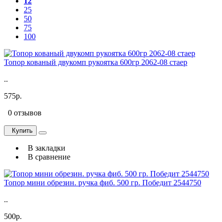
12
25
50
75
100
Топор кованый двукомп рукоятка 600гр 2062-08 стаер
..
575р.
0 отзывов
Купить
В закладки
В сравнение
Топор мини обрезин. ручка фиб. 500 гр. Победит 2544750
..
500р.