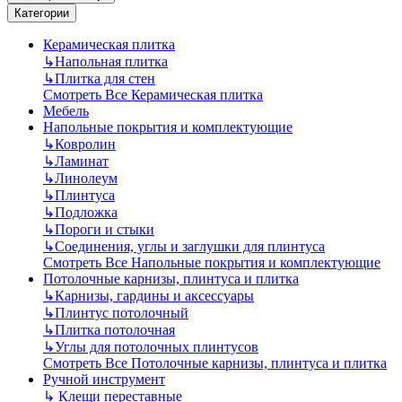
Категории
Керамическая плитка
↳
Напольная плитка
↳
Плитка для стен
Смотреть Все Керамическая плитка
Мебель
Напольные покрытия и комплектующие
↳
Ковролин
↳
Ламинат
↳
Линолеум
↳
Плинтуса
↳
Подложка
↳
Пороги и стыки
↳
Соединения, углы и заглушки для плинтуса
Смотреть Все Напольные покрытия и комплектующие
Потолочные карнизы, плинтуса и плитка
↳
Карнизы, гардины и аксессуары
↳
Плинтус потолочный
↳
Плитка потолочная
↳
Углы для потолочных плинтусов
Смотреть Все Потолочные карнизы, плинтуса и плитка
Ручной инструмент
↳
Клещи переставные