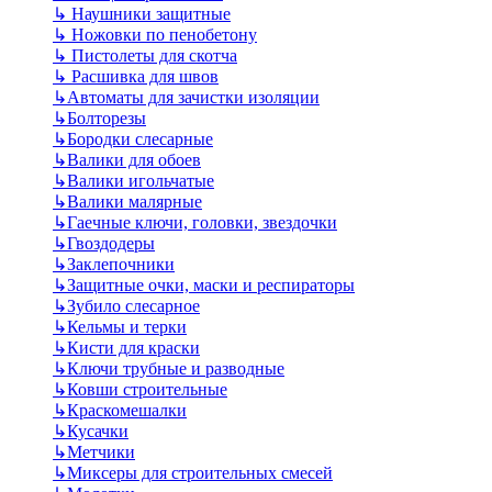
↳
Наушники защитные
↳
Ножовки по пенобетону
↳
Пистолеты для скотча
↳
Расшивка для швов
↳
Автоматы для зачистки изоляции
↳
Болторезы
↳
Бородки слесарные
↳
Валики для обоев
↳
Валики игольчатые
↳
Валики малярные
↳
Гаечные ключи, головки, звездочки
↳
Гвоздодеры
↳
Заклепочники
↳
Защитные очки, маски и респираторы
↳
Зубило слесарное
↳
Кельмы и терки
↳
Кисти для краски
↳
Ключи трубные и разводные
↳
Ковши строительные
↳
Краскомешалки
↳
Кусачки
↳
Метчики
↳
Миксеры для строительных смесей