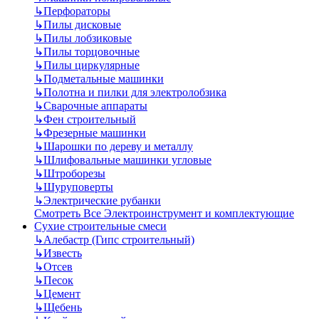
↳
Перфораторы
↳
Пилы дисковые
↳
Пилы лобзиковые
↳
Пилы торцовочные
↳
Пилы циркулярные
↳
Подметальные машинки
↳
Полотна и пилки для электролобзика
↳
Сварочные аппараты
↳
Фен строительный
↳
Фрезерные машинки
↳
Шарошки по дереву и металлу
↳
Шлифовальные машинки угловые
↳
Штроборезы
↳
Шуруповерты
↳
Электрические рубанки
Смотреть Все Электроинструмент и комплектующие
Сухие строительные смеси
↳
Алебастр (Гипс строительный)
↳
Известь
↳
Отсев
↳
Песок
↳
Цемент
↳
Щебень