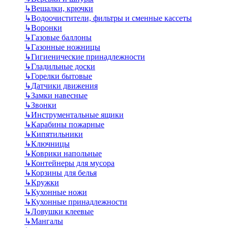
↳
Вешалки, крючки
↳
Водоочистители, фильтры и сменные кассеты
↳
Воронки
↳
Газовые баллоны
↳
Газонные ножницы
↳
Гигиенические принадлежности
↳
Гладильные доски
↳
Горелки бытовые
↳
Датчики движения
↳
Замки навесные
↳
Звонки
↳
Инструментальные ящики
↳
Карабины пожарные
↳
Кипятильники
↳
Ключницы
↳
Коврики напольные
↳
Контейнеры для мусора
↳
Корзины для белья
↳
Кружки
↳
Кухонные ножи
↳
Кухонные принадлежности
↳
Ловушки клеевые
↳
Мангалы