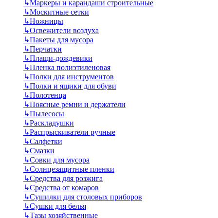
↳
Маркеры и карандаши строительные
↳
Москитные сетки
↳
Ножницы
↳
Освежители воздуха
↳
Пакеты для мусора
↳
Перчатки
↳
Плащи-дождевики
↳
Пленка полиэтиленовая
↳
Полки для инструментов
↳
Полки и ящики для обуви
↳
Полотенца
↳
Поясные ремни и держатели
↳
Пылесосы
↳
Раскладушки
↳
Распрыскиватели ручные
↳
Салфетки
↳
Смазки
↳
Совки для мусора
↳
Солнцезащитные пленки
↳
Средства для розжига
↳
Средства от комаров
↳
Сушилки для столовых приборов
↳
Сушки для белья
↳
Тазы хозяйственные