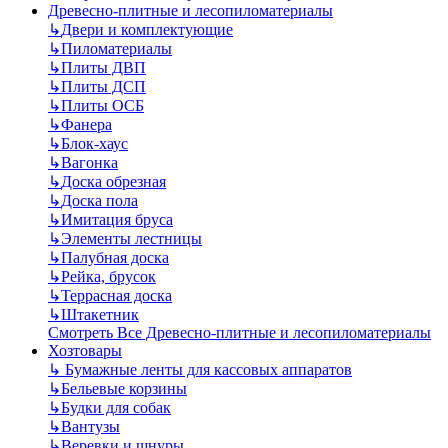
Древесно-плитные и лесопиломатериалы
↳
Двери и комплектующие
↳
Пиломатериалы
↳
Плиты ДВП
↳
Плиты ДСП
↳
Плиты ОСБ
↳
Фанера
↳
Блок-хаус
↳
Вагонка
↳
Доска обрезная
↳
Доска пола
↳
Имитация бруса
↳
Элементы лестницы
↳
Палубная доска
↳
Рейка, брусок
↳
Террасная доска
↳
Штакетник
Смотреть Все Древесно-плитные и лесопиломатериалы
Хозтовары
↳
Бумажные ленты для кассовых аппаратов
↳
Бельевые корзины
↳
Будки для собак
↳
Вантузы
↳
Веревки и шнуры