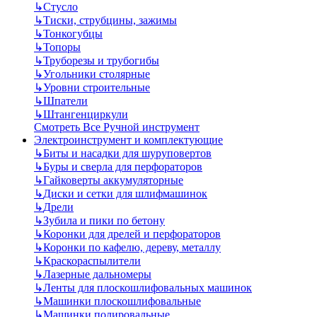
↳
Стусло
↳
Тиски, струбцины, зажимы
↳
Тонкогубцы
↳
Топоры
↳
Труборезы и трубогибы
↳
Угольники столярные
↳
Уровни строительные
↳
Шпатели
↳
Штангенциркули
Смотреть Все Ручной инструмент
Электроинструмент и комплектующие
↳
Биты и насадки для шуруповертов
↳
Буры и сверла для перфораторов
↳
Гайковерты аккумуляторные
↳
Диски и сетки для шлифмашинок
↳
Дрели
↳
Зубила и пики по бетону
↳
Коронки для дрелей и перфораторов
↳
Коронки по кафелю, дереву, металлу
↳
Краскораспылители
↳
Лазерные дальномеры
↳
Ленты для плоскошлифовальных машинок
↳
Машинки плоскошлифовальные
↳
Машинки полировальные