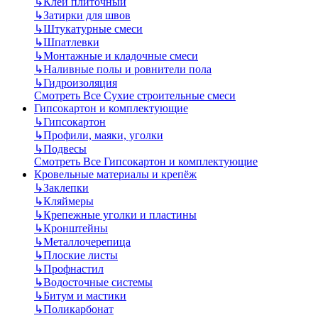
↳
Клей плиточный
↳
Затирки для швов
↳
Штукатурные смеси
↳
Шпатлевки
↳
Монтажные и кладочные смеси
↳
Наливные полы и ровнители пола
↳
Гидроизоляция
Смотреть Все Сухие строительные смеси
Гипсокартон и комплектующие
↳
Гипсокартон
↳
Профили, маяки, уголки
↳
Подвесы
Смотреть Все Гипсокартон и комплектующие
Кровельные материалы и крепёж
↳
Заклепки
↳
Кляймеры
↳
Крепежные уголки и пластины
↳
Кронштейны
↳
Металлочерепица
↳
Плоские листы
↳
Профнастил
↳
Водосточные системы
↳
Битум и мастики
↳
Поликарбонат