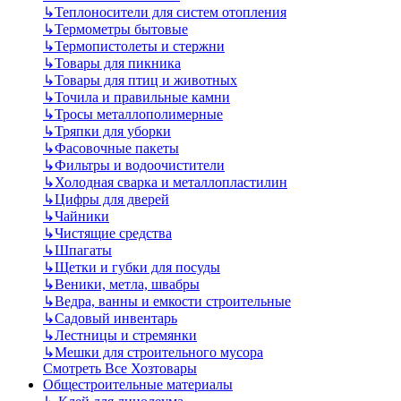
↳
Теплоносители для систем отопления
↳
Термометры бытовые
↳
Термопистолеты и стержни
↳
Товары для пикника
↳
Товары для птиц и животных
↳
Точила и правильные камни
↳
Тросы металлополимерные
↳
Тряпки для уборки
↳
Фасовочные пакеты
↳
Фильтры и водоочистители
↳
Холодная сварка и металлопластилин
↳
Цифры для дверей
↳
Чайники
↳
Чистящие средства
↳
Шпагаты
↳
Щетки и губки для посуды
↳
Веники, метла, швабры
↳
Ведра, ванны и емкости строительные
↳
Садовый инвентарь
↳
Лестницы и стремянки
↳
Мешки для строительного мусора
Смотреть Все Хозтовары
Общестроительные материалы