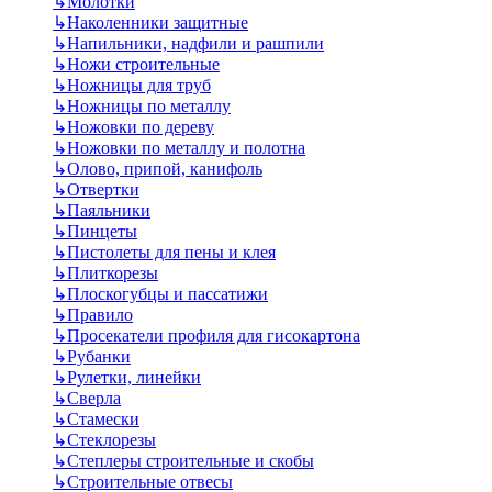
↳
Молотки
↳
Наколенники защитные
↳
Напильники, надфили и рашпили
↳
Ножи строительные
↳
Ножницы для труб
↳
Ножницы по металлу
↳
Ножовки по дереву
↳
Ножовки по металлу и полотна
↳
Олово, припой, канифоль
↳
Отвертки
↳
Паяльники
↳
Пинцеты
↳
Пистолеты для пены и клея
↳
Плиткорезы
↳
Плоскогубцы и пассатижи
↳
Правило
↳
Просекатели профиля для гисокартона
↳
Рубанки
↳
Рулетки, линейки
↳
Сверла
↳
Стамески
↳
Стеклорезы
↳
Степлеры строительные и скобы
↳
Строительные отвесы