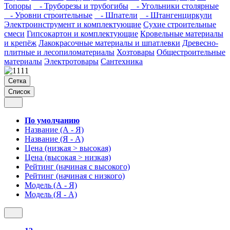
Топоры
- Труборезы и трубогибы
- Угольники столярные
- Уровни строительные
- Шпатели
- Штангенциркули
Электроинструмент и комплектующие
Сухие строительные
смеси
Гипсокартон и комплектующие
Кровельные материалы
и крепёж
Лакокрасочные материалы и шпатлевки
Древесно-
плитные и лесопиломатериалы
Хозтовары
Общестроительные
материалы
Электротовары
Сантехника
Сетка
Список
По умолчанию
Название (А - Я)
Название (Я - А)
Цена (низкая > высокая)
Цена (высокая > низкая)
Рейтинг (начиная с высокого)
Рейтинг (начиная с низкого)
Модель (А - Я)
Модель (Я - А)