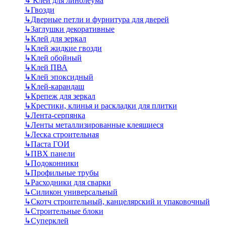
↳
Клей для линолеума
↳
Гвозди
↳
Дверные петли и фурнитура для дверей
↳
Заглушки декоративные
↳
Клей для зеркал
↳
Клей жидкие гвозди
↳
Клей обойный
↳
Клей ПВА
↳
Клей эпоксидный
↳
Клей-карандаш
↳
Крепеж для зеркал
↳
Крестики, клинья и раскладки для плитки
↳
Лента-серпянка
↳
Ленты металлизированные клеящиеся
↳
Леска строительная
↳
Паста ГОИ
↳
ПВХ панели
↳
Подоконники
↳
Профильные трубы
↳
Расходники для сварки
↳
Силикон универсальный
↳
Скотч строительный, канцелярский и упаковочный
↳
Строительные блоки
↳
Суперклей