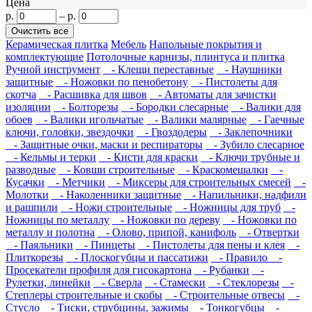
Цена
р.
–
р.
Керамическая плитка
Мебель
Напольные покрытия и
комплектующие
Потолочные карнизы, плинтуса и плитка
Ручной инструмент
- Клещи переставные
- Наушники
защитные
- Ножовки по пенобетону
- Пистолеты для
скотча
- Расшивка для швов
- Автоматы для зачистки
изоляции
- Болторезы
- Бородки слесарные
- Валики для
обоев
- Валики игольчатые
- Валики малярные
- Гаечные
ключи, головки, звездочки
- Гвоздодеры
- Заклепочники
- Защитные очки, маски и респираторы
- Зубило слесарное
- Кельмы и терки
- Кисти для краски
- Ключи трубные и
разводные
- Ковши строительные
- Краскомешалки
-
Кусачки
- Метчики
- Миксеры для строительных смесей
-
Молотки
- Наколенники защитные
- Напильники, надфили
и рашпили
- Ножи строительные
- Ножницы для труб
-
Ножницы по металлу
- Ножовки по дереву
- Ножовки по
металлу и полотна
- Олово, припой, канифоль
- Отвертки
- Паяльники
- Пинцеты
- Пистолеты для пены и клея
-
Плиткорезы
- Плоскогубцы и пассатижи
- Правило
-
Просекатели профиля для гисокартона
- Рубанки
-
Рулетки, линейки
- Сверла
- Стамески
- Стеклорезы
-
Степлеры строительные и скобы
- Строительные отвесы
-
Стусло
- Тиски, струбцины, зажимы
- Тонкогубцы
-