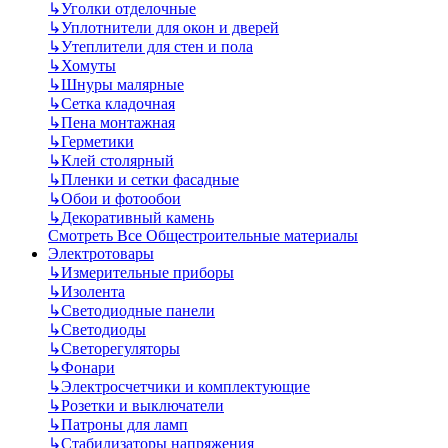
↳
Уголки отделочные
↳
Уплотнители для окон и дверей
↳
Утеплители для стен и пола
↳
Хомуты
↳
Шнуры малярные
↳
Сетка кладочная
↳
Пена монтажная
↳
Герметики
↳
Клей столярный
↳
Пленки и сетки фасадные
↳
Обои и фотообои
↳
Декоративный камень
Смотреть Все Общестроительные материалы
Электротовары
↳
Измерительные приборы
↳
Изолента
↳
Светодиодные панели
↳
Светодиоды
↳
Светорегуляторы
↳
Фонари
↳
Электросчетчики и комплектующие
↳
Розетки и выключатели
↳
Патроны для ламп
↳
Стабилизаторы напряжения