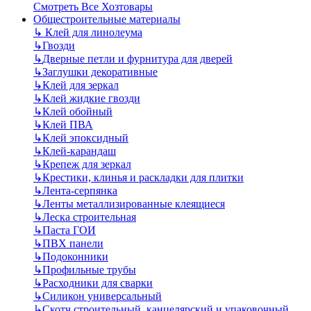
Смотреть Все Хозтовары
Общестроительные материалы
↳
Клей для линолеума
↳
Гвозди
↳
Дверные петли и фурнитура для дверей
↳
Заглушки декоративные
↳
Клей для зеркал
↳
Клей жидкие гвозди
↳
Клей обойный
↳
Клей ПВА
↳
Клей эпоксидный
↳
Клей-карандаш
↳
Крепеж для зеркал
↳
Крестики, клинья и раскладки для плитки
↳
Лента-серпянка
↳
Ленты металлизированные клеящиеся
↳
Леска строительная
↳
Паста ГОИ
↳
ПВХ панели
↳
Подоконники
↳
Профильные трубы
↳
Расходники для сварки
↳
Силикон универсальный
↳
Скотч строительный, канцелярский и упаковочный