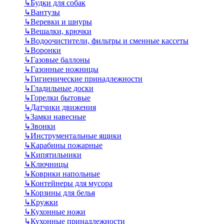
↳
Будки для собак
↳
Вантузы
↳
Веревки и шнуры
↳
Вешалки, крючки
↳
Водоочистители, фильтры и сменные кассеты
↳
Воронки
↳
Газовые баллоны
↳
Газонные ножницы
↳
Гигиенические принадлежности
↳
Гладильные доски
↳
Горелки бытовые
↳
Датчики движения
↳
Замки навесные
↳
Звонки
↳
Инструментальные ящики
↳
Карабины пожарные
↳
Кипятильники
↳
Ключницы
↳
Коврики напольные
↳
Контейнеры для мусора
↳
Корзины для белья
↳
Кружки
↳
Кухонные ножи
↳
Кухонные принадлежности