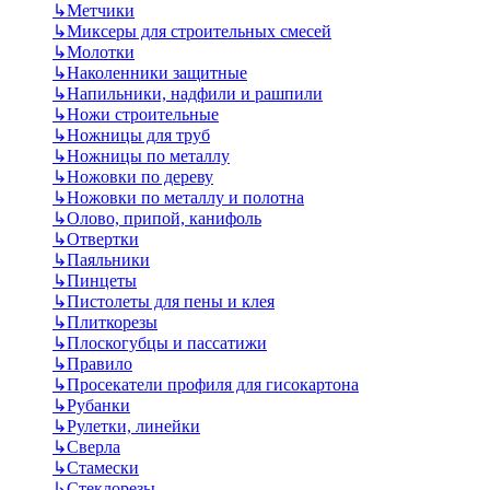
↳
Метчики
↳
Миксеры для строительных смесей
↳
Молотки
↳
Наколенники защитные
↳
Напильники, надфили и рашпили
↳
Ножи строительные
↳
Ножницы для труб
↳
Ножницы по металлу
↳
Ножовки по дереву
↳
Ножовки по металлу и полотна
↳
Олово, припой, канифоль
↳
Отвертки
↳
Паяльники
↳
Пинцеты
↳
Пистолеты для пены и клея
↳
Плиткорезы
↳
Плоскогубцы и пассатижи
↳
Правило
↳
Просекатели профиля для гисокартона
↳
Рубанки
↳
Рулетки, линейки
↳
Сверла
↳
Стамески
↳
Стеклорезы