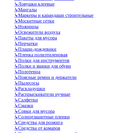
↳
Ловушки клеевые
↳
Мангалы
↳
Маркеры и карандаши строительные
↳
Москитные сетки
↳
Ножницы
↳
Освежители воздуха
↳
Пакеты для мусора
↳
Перчатки
↳
Плащи-дождевики
↳
Пленка полиэтиленовая
↳
Полки для инструментов
↳
Полки и ящики для обуви
↳
Полотенца
↳
Поясные ремни и держатели
↳
Пылесосы
↳
Раскладушки
↳
Распрыскиватели ручные
↳
Салфетки
↳
Смазки
↳
Совки для мусора
↳
Солнцезащитные пленки
↳
Средства для розжига
↳
Средства от комаров