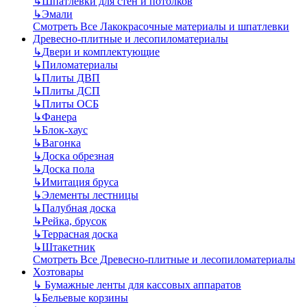
↳
Шпатлевки для стен и потолков
↳
Эмали
Смотреть Все Лакокрасочные материалы и шпатлевки
Древесно-плитные и лесопиломатериалы
↳
Двери и комплектующие
↳
Пиломатериалы
↳
Плиты ДВП
↳
Плиты ДСП
↳
Плиты ОСБ
↳
Фанера
↳
Блок-хаус
↳
Вагонка
↳
Доска обрезная
↳
Доска пола
↳
Имитация бруса
↳
Элементы лестницы
↳
Палубная доска
↳
Рейка, брусок
↳
Террасная доска
↳
Штакетник
Смотреть Все Древесно-плитные и лесопиломатериалы
Хозтовары
↳
Бумажные ленты для кассовых аппаратов
↳
Бельевые корзины