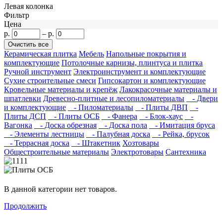
Левая колонка
Фильтр
Цена
р.
–
р.
Керамическая плитка
Мебель
Напольные покрытия и
комплектующие
Потолочные карнизы, плинтуса и плитка
Ручной инструмент
Электроинструмент и комплектующие
Сухие строительные смеси
Гипсокартон и комплектующие
Кровельные материалы и крепёж
Лакокрасочные материалы и
шпатлевки
Древесно-плитные и лесопиломатериалы
- Двери
и комплектующие
- Пиломатериалы
- Плиты ДВП
-
Плиты ДСП
- Плиты ОСБ
- Фанера
- Блок-хаус
-
Вагонка
- Доска обрезная
- Доска пола
- Имитация бруса
- Элементы лестницы
- Палубная доска
- Рейка, брусок
- Террасная доска
- Штакетник
Хозтовары
Общестроительные материалы
Электротовары
Сантехника
В данной категории нет товаров.
Продолжить