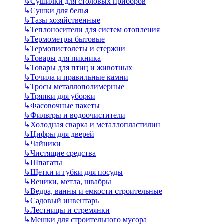
↳
Сушилки для столовых приборов
↳
Сушки для белья
↳
Тазы хозяйственные
↳
Теплоносители для систем отопления
↳
Термометры бытовые
↳
Термопистолеты и стержни
↳
Товары для пикника
↳
Товары для птиц и животных
↳
Точила и правильные камни
↳
Тросы металлополимерные
↳
Тряпки для уборки
↳
Фасовочные пакеты
↳
Фильтры и водоочистители
↳
Холодная сварка и металлопластилин
↳
Цифры для дверей
↳
Чайники
↳
Чистящие средства
↳
Шпагаты
↳
Щетки и губки для посуды
↳
Веники, метла, швабры
↳
Ведра, ванны и емкости строительные
↳
Садовый инвентарь
↳
Лестницы и стремянки
↳
Мешки для строительного мусора