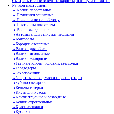
Смотреть Все Потолочные карнизы, плинтуса и плитка
Ручной инструмент
↳
Клещи переставные
↳
Наушники защитные
↳
Ножовки по пенобетону
↳
Пистолеты для скотча
↳
Расшивка для швов
↳
Автоматы для зачистки изоляции
↳
Болторезы
↳
Бородки слесарные
↳
Валики для обоев
↳
Валики игольчатые
↳
Валики малярные
↳
Гаечные ключи, головки, звездочки
↳
Гвоздодеры
↳
Заклепочники
↳
Защитные очки, маски и респираторы
↳
Зубило слесарное
↳
Кельмы и терки
↳
Кисти для краски
↳
Ключи трубные и разводные
↳
Ковши строительные
↳
Краскомешалки
↳
Кусачки