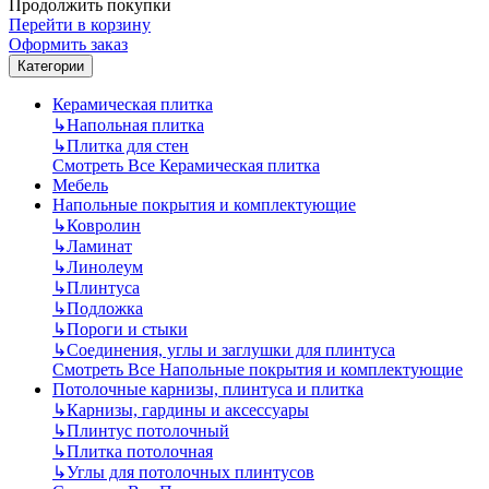
Продолжить покупки
Перейти в корзину
Оформить заказ
Категории
Керамическая плитка
↳
Напольная плитка
↳
Плитка для стен
Смотреть Все Керамическая плитка
Мебель
Напольные покрытия и комплектующие
↳
Ковролин
↳
Ламинат
↳
Линолеум
↳
Плинтуса
↳
Подложка
↳
Пороги и стыки
↳
Соединения, углы и заглушки для плинтуса
Смотреть Все Напольные покрытия и комплектующие
Потолочные карнизы, плинтуса и плитка
↳
Карнизы, гардины и аксессуары
↳
Плинтус потолочный
↳
Плитка потолочная
↳
Углы для потолочных плинтусов