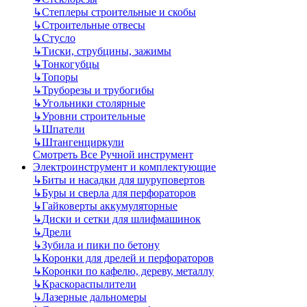
↳
Степлеры строительные и скобы
↳
Строительные отвесы
↳
Стусло
↳
Тиски, струбцины, зажимы
↳
Тонкогубцы
↳
Топоры
↳
Труборезы и трубогибы
↳
Угольники столярные
↳
Уровни строительные
↳
Шпатели
↳
Штангенциркули
Смотреть Все Ручной инструмент
Электроинструмент и комплектующие
↳
Биты и насадки для шуруповертов
↳
Буры и сверла для перфораторов
↳
Гайковерты аккумуляторные
↳
Диски и сетки для шлифмашинок
↳
Дрели
↳
Зубила и пики по бетону
↳
Коронки для дрелей и перфораторов
↳
Коронки по кафелю, дереву, металлу
↳
Краскораспылители
↳
Лазерные дальномеры