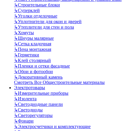
↳
Строительные блоки
↳
Суперклей
↳
Уголки отделочные
↳
Уплотнители для окон и дверей
↳
Утеплители для стен и пола
↳
Хомуты
↳
Шнуры малярные
↳
Сетка кладочная
↳
Пена монтажная
↳
Герметики
↳
Клей столярный
↳
Пленки и сетки фасадные
↳
Обои и фотообои
↳
Декоративный камень
Смотреть Все Общестроительные материалы
Электротовары
↳
Измерительные приборы
↳
Изолента
↳
Светодиодные панели
↳
Светодиоды
↳
Светорегуляторы
↳
Фонари
↳
Электросчетчики и комплектующие