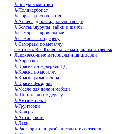
↳
Битум и мастики
↳
Поликарбонат
↳
Паро-гидроизоляция
↳
Анкера, дюбеля, дюбель-гвозди
↳
Болты, шурупы, гайки и шайбы
↳
Саморезы кровельные
↳
Саморезы по дереву
↳
Саморезы по металлу
Смотреть Все Кровельные материалы и крепёж
Лакокрасочные материалы и шпатлевки
↳
Аэрозоли
↳
Краска интерьерная ВД
↳
Краска по металлу
↳
Краска разметочная
↳
Краска фасадная
↳
Масло для пола и мебели
↳
Шпатлевки по дереву
↳
Антисептики
↳
Грунтовки
↳
Колеры
↳
Антигравий
↳
Лаки
↳
Растворители, разбавители и очистители