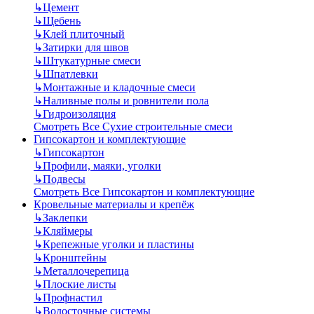
↳
Цемент
↳
Щебень
↳
Клей плиточный
↳
Затирки для швов
↳
Штукатурные смеси
↳
Шпатлевки
↳
Монтажные и кладочные смеси
↳
Наливные полы и ровнители пола
↳
Гидроизоляция
Смотреть Все Сухие строительные смеси
Гипсокартон и комплектующие
↳
Гипсокартон
↳
Профили, маяки, уголки
↳
Подвесы
Смотреть Все Гипсокартон и комплектующие
Кровельные материалы и крепёж
↳
Заклепки
↳
Кляймеры
↳
Крепежные уголки и пластины
↳
Кронштейны
↳
Металлочерепица
↳
Плоские листы
↳
Профнастил
↳
Водосточные системы